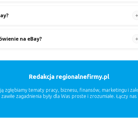
Bay?
mówienie na eBay?
Redakcja regionalnefirmy.pl
sją zgłębiamy tematy pracy, biznesu, finansów, marketingu i za
zawiłe zagadnienia były dla Was proste i zrozumiałe. Łączy nas