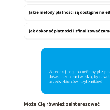
Jakie metody płatności są dostępne na e
Jak dokonać płatności i sfinalizować za
W redakcji regionalnefirmy.pl z pa
doświadczeniem i wiedzą, by nawet 
przedsiębiorców i czytelników!
Może Cię również zainteresować