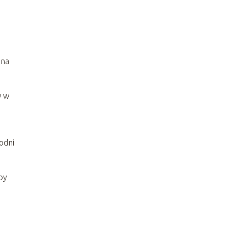
 na
w w
odni
by