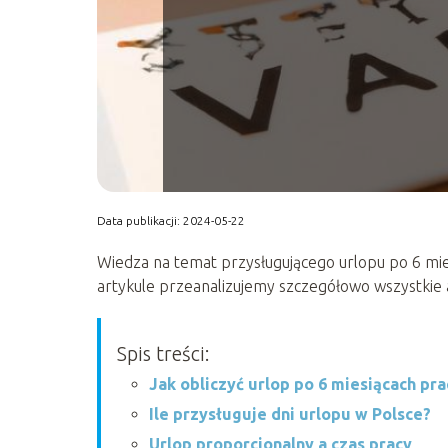
Data publikacji: 2024-05-22
Wiedza na temat przysługującego urlopu po 6 mie
artykule przeanalizujemy szczegółowo wszystkie 
Spis treści:
Jak obliczyć urlop po 6 miesiącach pra
Ile przysługuje dni urlopu w Polsce?
Urlop proporcjonalny a czas pracy