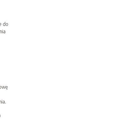
e do
nia
mowę
ia.
a