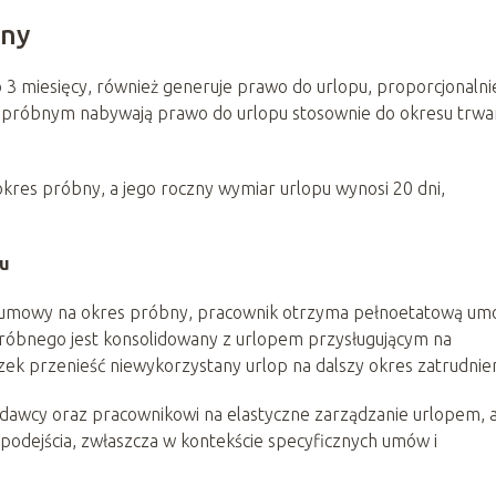
bny
3 miesięcy, również generuje prawo do urlopu, proporcjonalni
 próbnym nabywają prawo do urlopu stosownie do okresu trwa
 okres próbny, a jego roczny wymiar urlopu wynosi 20 dni,
pu
u umowy na okres próbny, pracownik otrzyma pełnoetatową u
u próbnego jest konsolidowany z urlopem przysługującym na
 przenieść niewykorzystany urlop na dalszy okres zatrudnien
dawcy oraz pracownikowi na elastyczne zarządzanie urlopem, 
dejścia, zwłaszcza w kontekście specyficznych umów i