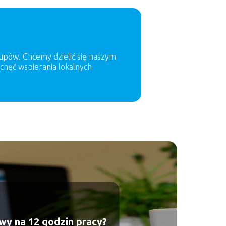
kupów. Chcemy dzielić się naszym
 chęć wspierania lokalnych
rwy na 12 godzin pracy?